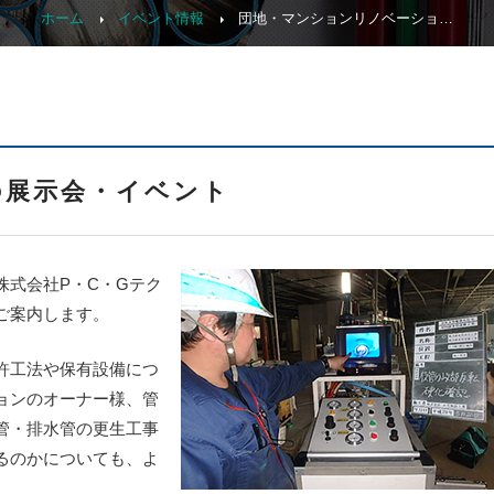
ホーム
イベント情報
団地・マンションリノベーショ…
の展示会・イベント
株式会社P・C・Gテク
ご案内します。
許工法や保有設備につ
ョンのオーナー様、管
管・排水管の更生工事
るのかについても、よ