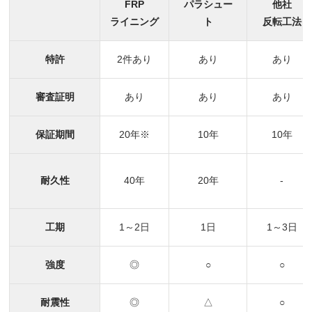
FRP
パラシュー
他社
ライニング
ト
反転工法
特許
2件あり
あり
あり
審査証明
あり
あり
あり
保証期間
20年※
10年
10年
耐久性
40年
20年
-
工期
1～2日
1日
1～3日
強度
◎
○
○
耐震性
◎
△
○