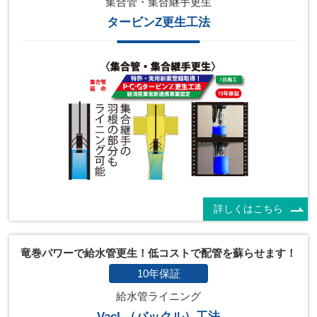
集合管・集合継手更生
タービンZ更生工法
詳しくはこちら
竜巻パワーで給水管更生！低コストで配管を蘇らせます！
10年保証
給水管ライニング
VacL（バックル）工法