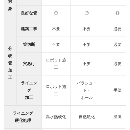
対
象
良好な管
◎
◎
◎
建築工事
不要
不要
必要
管切断
不要
不要
必要
分
岐
ロボット施
管
穴あけ
不要
必要
工
加
工
ライニン
パラシュー
ロボット施
グ
ト・
手塗
工
加工
ボール
ライニング
温水熱硬化
自然硬化
温風
硬化処理