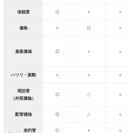
信頼度
◎
○
○
価格
○
◎
○
資産価値
◎
○
○
ハツリ・振動
○
○
○
埋設管
◎
△
○
（外部腐蝕）
配管補強
◎
△
○
老朽管
◎
×
○