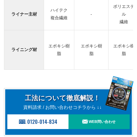
ポリエステ
ハイテク
ライナー主材
-
ル
複合繊維
繊維
エポキシ樹
エポキシ樹
エポキシ樹
ライニング材
脂
脂
脂
工法について徹底解説！
資料請求 / お問い合わせコチラから ↓↓
0120-014-834
WEB問い合わせ